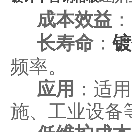
成本效益
：
长寿命
：
镀
频率。
应用
：适用
施、工业设备