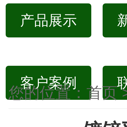
产品展示
客户案例
您的位置：
首页