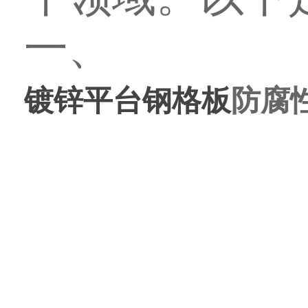
一、
镀锌
平台
钢格板
防腐