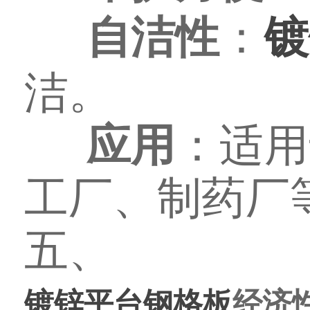
自洁性
：
镀
洁。
应用
：适用
工厂、制药厂
五、
镀锌
平台
钢格板
经济