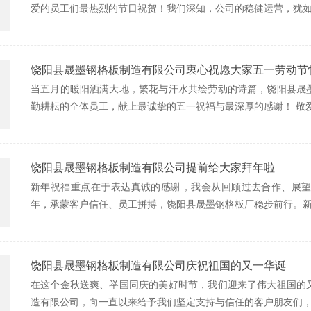
爱的员工们最热烈的节日祝贺！我们深知，公司的稳健运营，犹
饶阳县晟墨钢格板制造有限公司衷心祝愿大家五一劳动节
当五月的暖阳洒满大地，繁花与汗水共绘劳动的诗篇，饶阳县晟
勤耕耘的全体员工，献上最诚挚的五一祝福与最深厚的感谢！ 敬
饶阳县晟墨钢格板制造有限公司提前给大家拜年啦
新年祝福重点在于表达真诚的感谢，我会从回顾过去合作、展
年，承蒙客户信任、员工拼搏，饶阳县晟墨钢格板厂稳步前行。
饶阳县晟墨钢格板制造有限公司庆祝祖国的又一华诞
在这个金秋送爽、举国同庆的美好时节，我们迎来了伟大祖国的
造有限公司，向一直以来给予我们坚定支持与信任的客户朋友们