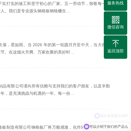
服务热线
于实打实的做工和坚守初心的厂家。五一劳动节，致敬每一位
行人。我们是专业源头钢格板钢格栅生…
微信咨询
，星如雨。当 2026 年的第一轮圆月升至中天，当大街小
返回顶部
佳节。在这烟火升腾、万家欢聚的美好时…
属制品有限公司谨向所有信赖与支持我们的客户朋友，以及辛勤
一年，是充满挑战与机遇的一年。每一份…
现在有优惠活动吗
可以介绍下你们的产品么
格板制造有限公司钢格板厂将万般感激，化作对尊贵客户与亲