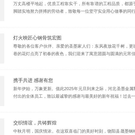
万丈高楼平地起，优质工程靠实干，所有靠谱的工程品质，都源
脚踏实地努力拼搏的劳动者，致敬每一位坚守实业用心做事的同
灯火映匠心钢骨筑宏图
尊敬的各位客户伙伴、亲爱的圣墨家人们：东风夜放花千树，更吹落
巷的花灯点亮了初春的夜色，我们迎来了寓意团圆与圆满的元宵
携手共进 感谢有您
新年伊始，万象更新。值此2025年元旦到来之际，河北圣墨金
付出的全体员工，致以最诚挚的感谢与最美好的新年祝福！过去
交织情谊，共铸辉煌
中秋月明，国庆情浓。在这双喜临门的美好时刻，饶阳县晟墨钢