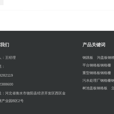
我们
产品关键词
人：王经理
钢跳板
沟盖板钢
平台钢格板钢格栅
话：
重型钢格板钢格栅
3282119
污水处理厂钢格栅
2388600
树池盖板钢格板
址：河北省衡水市饶阳县经济开发区西区金
网产业园B区2号