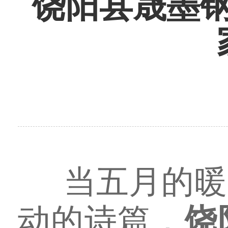
饶阳县晟墨
当五月的暖
动的诗篇，
饶