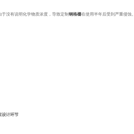
由于没有说明化学物质浓度，导致定制
钢格栅
在使用半年后受到严重侵蚀
案设计环节