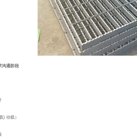
求沟通阶段
寸
载) 动载）
级