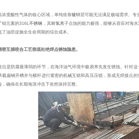
高浓度酸性气体的核心区域，单纯依靠
镀锌
层可能无法满足极端需求。专业
钼元素的316L
不锈钢
，其耐氯离子点蚀的能力极强，能够从容应对海水
低了油田设施全生命周期的综合成本。
精密互插咬合工艺彻底杜绝焊点锈蚀隐患。
往往是防腐最薄弱的环节，在海洋油气环境中极易率先发生锈蚀。针对这
承载扁钢开槽并与横杆进行紧密的机械互锁和高压压锁，形成无焊接点的
险，确保在长期海浪冲击下依然保持完整。