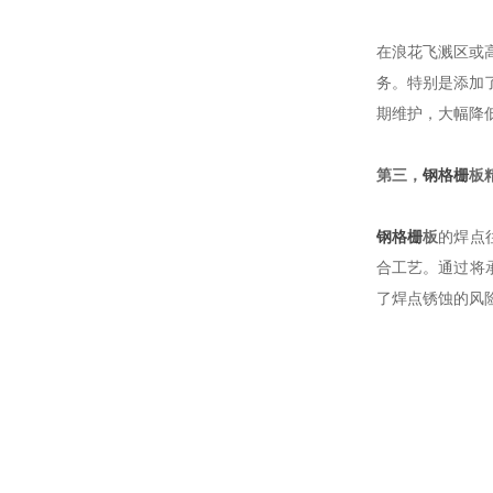
在浪花飞溅区或
务。特别是添加了
期维护，大幅降
第三，
钢格栅
板
钢格栅
板
的焊点
合工艺。通过将
了焊点锈蚀的风