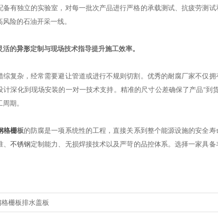
配备有独立的实验室，对每一批次产品进行严格的承载测试、抗疲劳测试
高风险的石油开采一线。
灵活的
异形
定制与现场技术指导提升施工效率。
错综复杂，经常需要避让管道或进行不规则切割。优秀的耐腐厂家不仅拥
设计深化到现场安装的一对一技术支持。精准的尺寸公差确保了产品“到
工周期。
钢格栅
板
的防腐是一项系统性的工程，直接关系到整个能源设施的安全寿
准、
不锈钢
定制能力、无损焊接技术以及严苛的品控体系。选择一家具备
钢格栅板排水盖板