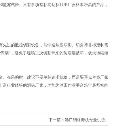
和盐雾试验。只有各项指标均达标且出厂合格率极高的产品，
有先进的数控切割设备，能快速响应扇形、切角等非标定制需
货即装”，避免了现场二次切割带来的防腐层破坏，极大地缩短
命。在采购时，建议不要单纯追求低价，而是要重点考察厂家
丰富行业经验的源头厂家，才能为油田作业
平台
筑牢最坚实的
下一篇：
港口钢格栅板专业供货