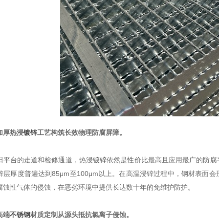
加厚热浸
镀锌
工艺构筑长效物理防腐屏障。
田
平台
的走道和检修通道，热浸
镀锌
依然是性价比最高且应用最广的防腐
锌层厚度普遍达到85μm至100μm以上。在高温浸锌过程中，钢材表面
腐蚀性气体的侵蚀，在恶劣环境中提供长达数十年的免维护防护。
高端
不锈钢
材质定制从源头抵抗氯离子侵蚀。