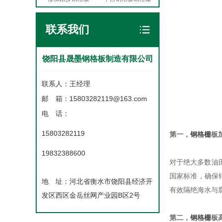
联系我们
饶阳县晟墨钢格板制造有限公司
联系人：王经理
邮 箱：15803282119@163.com
电 话：
15803282119
第一，
钢格栅
板
19832388600
对于绝大多数油
国家标准，确保
地 址：河北省衡水市饶阳县经济开
有效隔绝海水与
发区西区金岳丝网产业园B区2号
第二，
钢格栅
板