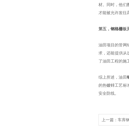
材。同时，他们
才能被允许发往
第五，
钢格栅
板
油田项目的管网
求，还能提供从
了油田工程的施
综上所述，油田
的热
镀锌
工艺标
安全防线。
上一篇：
车库