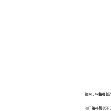
第四，
钢格栅
板
油田
钢格栅
板
不