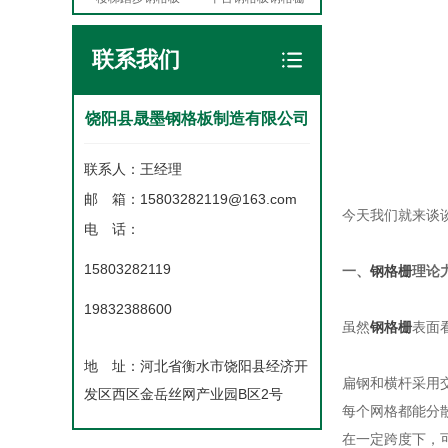
联系我们
饶阳县晟墨钢格板制造有限公司
联系人：王经理
邮 箱：15803282119@163.com
今天我们就来谈
电 话：
15803282119
一、
钢格栅
理论
19832388600
虽然
钢格栅
表面
地 址：河北省衡水市饶阳县经济开
扁钢和横杆采用
发区西区金岳丝网产业园B区2号
每个网格都能分
在一定跨度下，