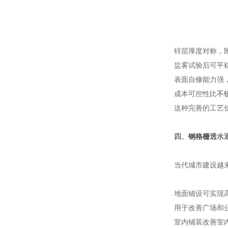
锌层厚度对称，
盐雾试验后可平稳
表面自修能力强
成本可控性比
不
这种完善的工艺
四、
钢格栅
透水
当代城市建设越
地面铺设可实现
用于改善广场和
室内铺装改善室