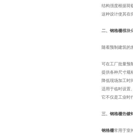
结构强度根据荷
这种设计使其在
二、
钢格栅
模块
随着预制建筑的
可在工厂批量预
提供各种尺寸规
降低现场加工时
适用于临时设置
它不仅是工业时
三、
钢格栅
热
镀
钢格栅
常用于室