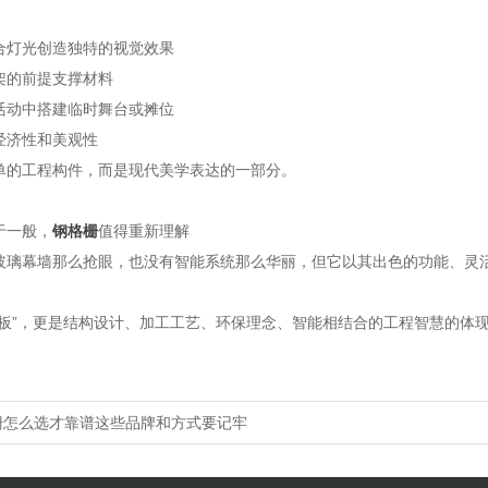
合灯光创造独特的视觉效果
架的前提支撑材料
活动中搭建临时舞台或摊位
经济性和美观性
单的工程构件，而是现代美学表达的一部分。
于一般，
钢格栅
值得重新理解
玻璃幕墙那么抢眼，也没有智能系统那么华丽，但它以其出色的功能、灵
铁板”，更是结构设计、加工工艺、环保理念、智能相结合的工程智慧的体
栅怎么选才靠谱这些品牌和方式要记牢