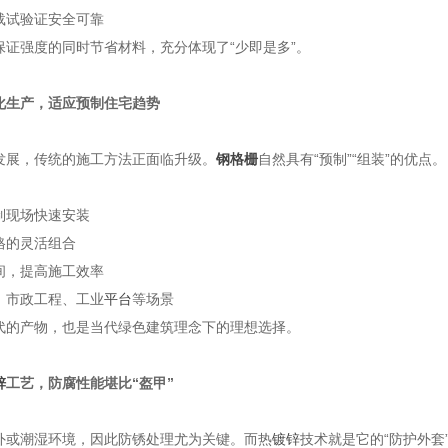
载试验证安全可靠
保证强度的同时节省材料，充分体现了“少即是多”。
化生产，适应预制住宅趋势
发展，传统的施工方法正面临升级。
钢格栅
自然具有“预制”“组装”的优点。
制现场快速安装
格的灵活组合
间，提高施工效率
、市政工程、工业
平台
等场景
代的产物，也是当代绿色建筑理念下的理想选择。
锌
工艺，防腐性能堪比“盔甲”
外或潮湿环境，因此防锈处理尤为关键。而热
镀锌
技术就是它的“防护外套